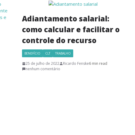
Adiantamento salarial:
como calcular e facilitar o
controle do recurso
BENEFÍCIO
CLT
TRABALHO
25 de julho de 2022
Ricardo Fenske
6 min read
nenhum comentário