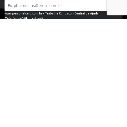
www.personalcard.com.br
•
Trabalhe Conosco
•
Central de Ajuda
Telefone/WhatsApp*
Política de Privacidade e Proteção de Dados Pessoais
CNPJ 04.376.768/0002-04 | Registro no PAT FA000023 | ♥︎ Floripa - SC
Empresa e segmento*
Site da empresa*
Solução de interesse*
Mensagem*