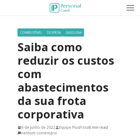
COMBUSTÍVEL
DESPESA
GASOLINA
Saiba como
reduzir os custos
com
abastecimentos
da sua frota
corporativa
6 de junho de 2022
Equipe PlusFrota
8 min read
nenhum comentário