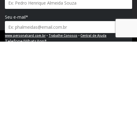
Seu e-mail*
www.personalcard.com.br
•
Trabalhe Conosco
•
Central de Ajuda
Telefone/WhatsApp*
Política de Privacidade e Proteção de Dados Pessoais
CNPJ 04.376.768/0002-04 | Registro no PAT FA000023 | ♥︎ Floripa - SC
Empresa e segmento*
Site da empresa*
Solução de interesse*