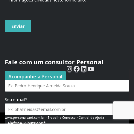
Fale com um consultor Personal
Seu nome*
Acompanhe a Personal
Seu e-mail*
www.personalcard.com.br
•
Trabalhe Conosco
•
Central de Ajuda
Telefone/WhatsApp*
Política de Privacidade e Proteção de Dados Pessoais