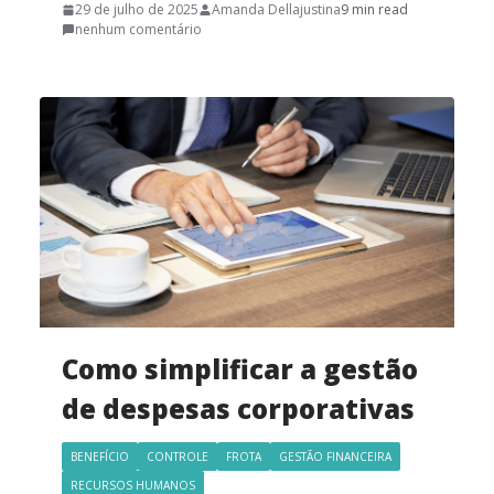
29 de julho de 2025
Amanda Dellajustina
9 min read
nenhum comentário
Como simplificar a gestão
de despesas corporativas
BENEFÍCIO
CONTROLE
FROTA
GESTÃO FINANCEIRA
RECURSOS HUMANOS