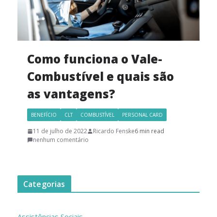
Como funciona o Vale-
Combustível e quais são
as vantagens?
BENEFÍCIO
CLT
COMBUSTÍVEL
PERSONAL CARD
11 de julho de 2022
Ricardo Fenske
6 min read
nenhum comentário
Categorias
Assistências Sociais