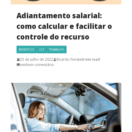
Adiantamento salarial:
como calcular e facilitar o
controle do recurso
BENEFÍCIO
CLT
TRABALHO
25 de julho de 2022
Ricardo Fenske
6 min read
nenhum comentário