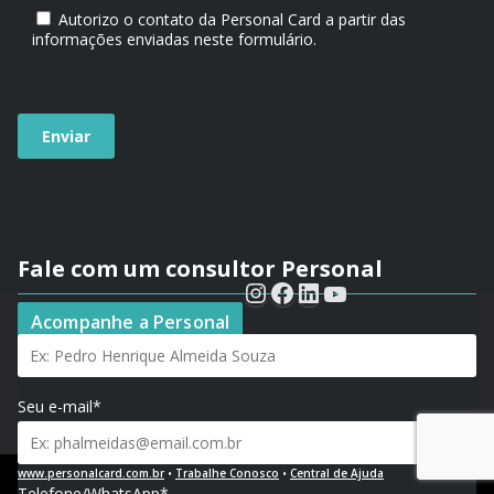
Autorizo o contato da Personal Card a partir das
informações enviadas neste formulário.
Fale com um consultor Personal
Seu nome*
Acompanhe a Personal
Seu e-mail*
www.personalcard.com.br
•
Trabalhe Conosco
•
Central de Ajuda
Telefone/WhatsApp*