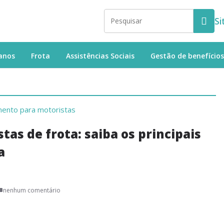
Si
anos
Frota
Assistências Sociais
Gestão de benefícios
as de frota: saiba os principais
a
nenhum comentário