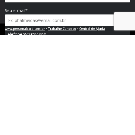
Seu e-mail*
www.personalcard.com.br
•
Trabalhe Conosco
•
Central de Ajuda
Telefone/WhatsApp*
Política de Privacidade e Proteção de Dados Pessoais
CNPJ 04.376.768/0002-04 | Registro no PAT FA000023 | ♥︎ Floripa - SC
Empresa e segmento*
Site da empresa*
Solução de interesse*
Mensagem*