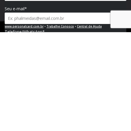
Seu e-mail*
www.personalcard.com.br
•
Trabalhe Conosco
•
Central de Ajuda
Telefone/WhatsApp*
Política de Privacidade e Proteção de Dados Pessoais
CNPJ 04.376.768/0002-04 | Registro no PAT FA000023 | ♥︎ Floripa - SC
Empresa e segmento*
Site da empresa*
Solução de interesse*
Mensagem*