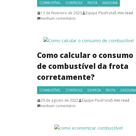
COMBUSTÍVEL
CONTROLE
FROTA
GASOLINA
13 de fevereiro de 2023
Equipe PlusFrota
5 min read
nenhum comentário
Como calcular o consumo
de combustível da frota
corretamente?
COMBUSTÍVEL
CONTROLE
DESPESA
FROTA
GASOLINA
29 de agosto de 2022
Equipe PlusFrota
5 min read
nenhum comentário