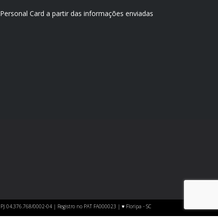
 Personal Card a partir das informações enviadas
PJ 04.376.768/0002-04 | Registro no PAT FA000023 | ♥︎ Floripa - SC