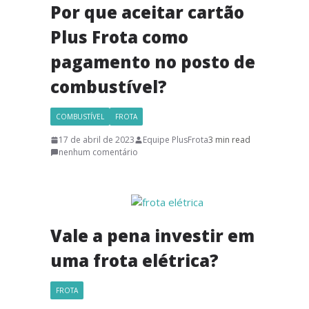
Por que aceitar cartão
Plus Frota como
pagamento no posto de
combustível?
COMBUSTÍVEL
FROTA
17 de abril de 2023
Equipe PlusFrota
3 min read
nenhum comentário
Vale a pena investir em
uma frota elétrica?
FROTA