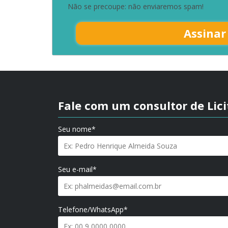
Não se precoupe: não enviaremos spam!
Assinar
Fale com um consultor de Lic
Seu nome*
Seu e-mail*
Telefone/WhatsApp*