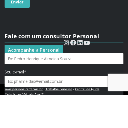
Fale com um consultor Personal
Seu nome*
Acompanhe a Personal
Seu e-mail*
www.personalcard.com.br
•
Trabalhe Conosco
•
Central de Ajuda
Telefone/WhatsApp*
Política de Privacidade e Proteção de Dados Pessoais
CNPJ 04.376.768/0002-04 | Registro no PAT FA000023 | ♥︎ Floripa - SC
Empresa e segmento*