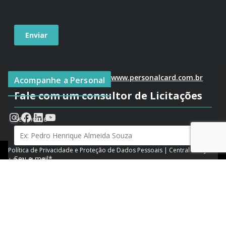
www.personalcard.com.br
Acompanhe a Personal
Fale com um consultor de Licitações
Seu nome*
Política de Privacidade e Proteção de Dados Pessoais
|
Central de Ajuda
Seu e-mail*
|
Trabalhe Conosco
04.376.768/0002-04 | PAT FA000023
| R. Deodoro, 181, Centro,
Florianópolis - SC
Telefone/WhatsApp*