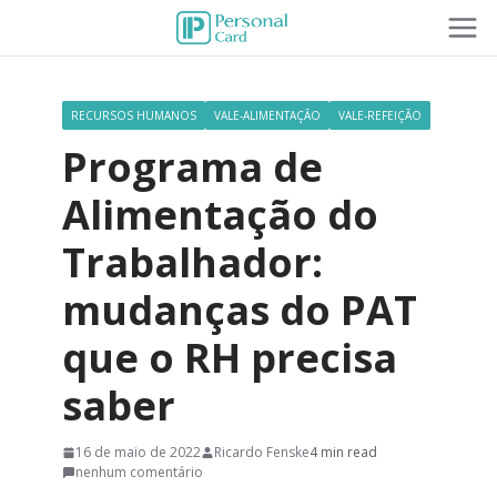
RECURSOS HUMANOS
VALE-ALIMENTAÇÃO
VALE-REFEIÇÃO
Programa de
Alimentação do
Trabalhador:
mudanças do PAT
que o RH precisa
saber
16 de maio de 2022
Ricardo Fenske
4 min read
nenhum comentário